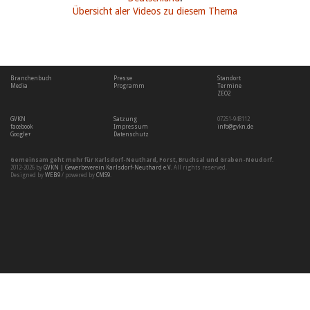
Übersicht aler Videos zu diesem Thema
Branchenbuch
Presse
Standort
Media
Programm
Termine
ZEO2
GVKN
Satzung
07251-948112
facebook
Impressum
info@gvkn.de
Google+
Datenschutz
Gemeinsam geht mehr für
Karlsdorf-Neuthard
,
Forst
,
Bruchsal
und
Graben-Neudorf
.
2012-2026 by
GVKN | Gewerbeverein Karlsdorf-Neuthard e.V.
All rights reserved.
Designed by
WEB9
/ powered by
CMS9
.